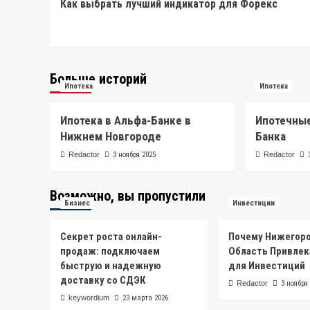
Как выбрать лучший индикатор для Форекс
Navigation
Больше историй
Ипотека
Ипотека
Ипотека в Альфа-Банке в
Ипотечны
Нижнем Новгороде
Банка
Redactor
3 ноября 2025
Redactor
Возможно, вы пропустили
Бизнес
Инвестиции
Секрет роста онлайн-
Почему Нижегор
продаж: подключаем
Область Привлек
быструю и надежную
для Инвестиций
доставку со СДЭК
Redactor
3 ноября
keywordium
23 марта 2026