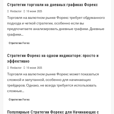
about
Стратегии торговли на дневных графиках Форекс
Торговые
стратегии
Redactor
10 июня 2025
на
Торговля на валютном рынке Форекс требует обдуманного
Форекс:
подхода и четкой стратегии, особенно если вы
руководство
предпочитаете анализировать дневные графики. Дневные
для
графики...
начинающих
Read
Читать далее
Стратегии Forex
more
about
Стратегии Форекс на одном индикаторе: просто и
Стратегии
эффективно
торговли
на
Redactor
10 июня 2025
дневных
Торговля на валютном рынке Форекс может показаться
графиках
сложной и запутанной, особенно для начинающих
Форекс
трейдеров. Однако, не всегда требуется использовать
сложные...
Read
Читать далее
Стратегии Forex
more
about
Популярные Стратегии Форекс для Начинающих с
Стратегии