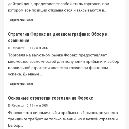
дейтрейдинг, представляет собой стиль торговли, при
котором все позиции открываются и закрываются в...
Read
Читать далее
Стратегии Forex
more
about
Стратегии Форекс на дневном графике: Обзор и
Внутридневная
сравнение
торговля
на
Redactor
10 июня 2025
Форекс:
Торговля на валютном рынке Форекс предоставляет
стратегии,
множество возможностей для получения прибыли‚ и выбор
преимущества
правильной стратегии является ключевым фактором
и
недостатки
успеха. Дневные...
Read
Читать далее
Стратегии Forex
more
about
Основные стратегии торговли на Форекс
Стратегии
Форекс
Redactor
10 июня 2025
на
Форекс – это динамичный и прибыльный рынок, но успех в
дневном
трейдинге требует не только знаний, но и четкой стратегии.
графике:
Выбор...
Обзор