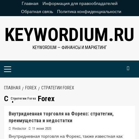
Перейти
Главная
Информация для правообладателей
к
Обратная связь
Политика конфиденциальности
содержимому
KEYWORDIUM.RU
KEYWORDIUM — ФИНАНСЫ И МАРКЕТИНГ
Основное
меню
ГЛАВНАЯ
FOREX
СТРАТЕГИИ FOREX
Стратегии Forex
Стратегии Forex
Внутридневная торговля на Форекс: стратегии,
преимущества и недостатки
Redactor
11 июня 2025
Внутридневная торговля на Форекс, также известная как