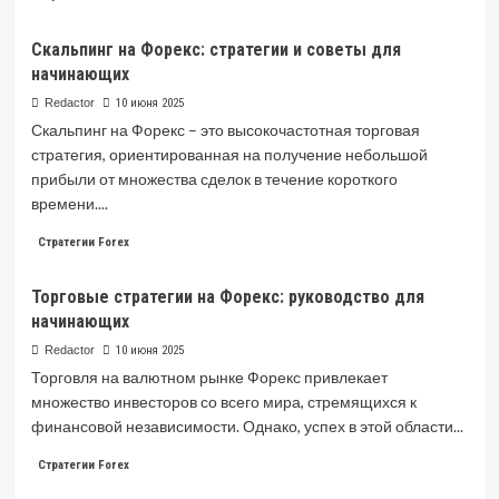
more
about
Скальпинг на Форекс: стратегии и советы для
Стратегии
начинающих
торговли
на
Redactor
10 июня 2025
Форекс:
Скальпинг на Форекс – это высокочастотная торговая
руководство
стратегия, ориентированная на получение небольшой
для
прибыли от множества сделок в течение короткого
начинающих
времени....
Read
Читать далее
Стратегии Forex
more
about
Торговые стратегии на Форекс: руководство для
Скальпинг
начинающих
на
Форекс:
Redactor
10 июня 2025
стратегии
Торговля на валютном рынке Форекс привлекает
и
множество инвесторов со всего мира, стремящихся к
советы
финансовой независимости. Однако, успех в этой области...
для
начинающих
Read
Читать далее
Стратегии Forex
more