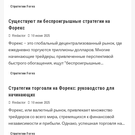
и
Read
Читать далее
Стратегии Forex
сравнение
more
about
Существуют ли беспроигрышные стратегии на
Основные
Форекс
стратегии
торговли
Redactor
10 июня 2025
на
Форекс – это глобальный децентрализованный рынок, где
Форекс
ежедневно торгуются триллионы долларов. Многие
начинающие трейдеры, привлеченные перспективой
быстрого обогащения, ищут "беспроигрышные...
Read
Читать далее
Стратегии Forex
more
about
Стратегии торговли на Форекс: руководство для
Существуют
начинающих
ли
беспроигрышные
Redactor
10 июня 2025
стратегии
Форекс, или валютный рынок, привлекает множество
на
трейдеров со всего мира, стремящихся к финансовой
Форекс
независимости и прибыли. Однако, успешная торговля на...
Read
Читать далее
Стратегии Forex