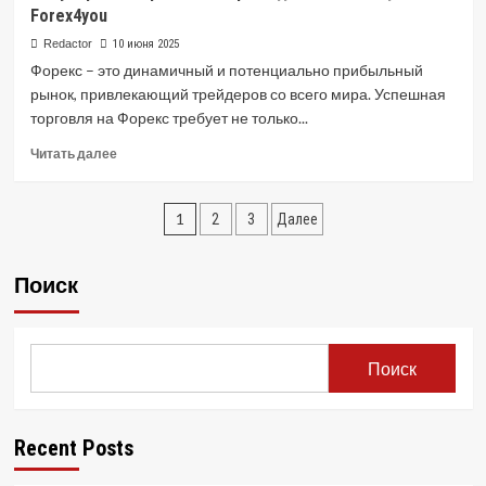
Forex4you
Форекс
на
Redactor
10 июня 2025
одном
Форекс – это динамичный и потенциально прибыльный
индикаторе:
рынок, привлекающий трейдеров со всего мира. Успешная
просто
торговля на Форекс требует не только...
и
эффективно
Read
Читать далее
more
about
Пагинация
Популярные
1
2
3
Далее
Стратегии
записей
Форекс
для
Поиск
Начинающих
с
Forex4you
Поиск
Recent Posts