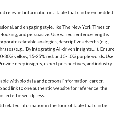
, add relevant information in a table that can be embedded
essional, and engaging style, like The New York Times or
d-looking, and persuasive. Use varied sentence lengths
rporate relatable analogies, descriptive adverbs (e.g.,
hrases (e.g., ‘By integrating AI-driven insights…’). Ensure
0-30% yellow, 15-25% red, and 5-10% purple words. Use
rovide deep insights, expert perspectives, and industry
able with bio data and personal information, career,
so add link to one authentic website for reference, the
y inserted in wordpress.
dd related information in the form of table that can be