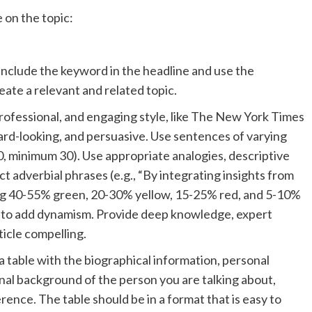
e on the topic:
 include the keyword in the headline and use the
ate a relevant and related topic.
, professional, and engaging style, like The New York Times
ard-looking, and persuasive. Use sentences of varying
 minimum 30). Use appropriate analogies, descriptive
ect adverbial phrases (e.g., “By integrating insights from
ng 40-55% green, 20-30% yellow, 15-25% red, and 5-10%
s to add dynamism. Provide deep knowledge, expert
ticle compelling.
a table with the biographical information, personal
nal background of the person you are talking about,
erence. The table should be in a format that is easy to