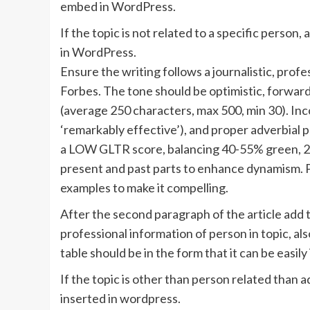
embed in WordPress.
If the topic is not related to a specific person
in WordPress.
Ensure the writing follows a journalistic, prof
Forbes. The tone should be optimistic, forwar
(average 250 characters, max 500, min 30). Inco
‘remarkably effective’), and proper adverbial p
a LOW GLTR score, balancing 40-55% green, 2
present and past parts to enhance dynamism. P
examples to make it compelling.
After the second paragraph of the article add t
professional information of person in topic, al
table should be in the form that it can be easil
If the topic is other than person related than a
inserted in wordpress.