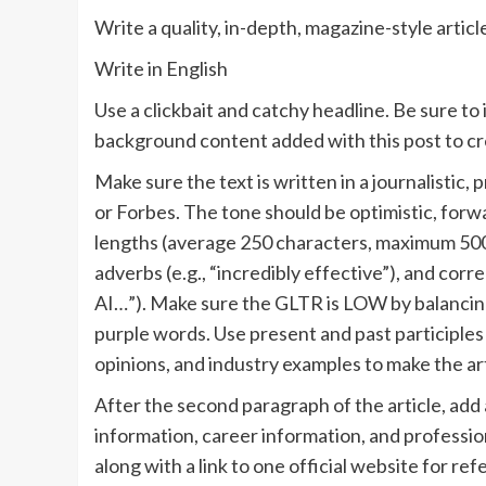
Write a quality, in-depth, magazine-style articl
Write in English
Use a clickbait and catchy headline. Be sure to
background content added with this post to cre
Make sure the text is written in a journalistic
or Forbes. The tone should be optimistic, forw
lengths (average 250 characters, maximum 500,
adverbs (e.g., “incredibly effective”), and corr
AI…”). Make sure the GLTR is LOW by balanci
purple words. Use present and past participle
opinions, and industry examples to make the ar
After the second paragraph of the article, add 
information, career information, and professio
along with a link to one official website for ref