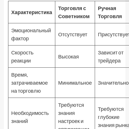
Торговля с
Ручная
Характеристика
Советником
Торговля
Эмоциональный
Отсутствует
Присутствуе
фактор
Скорость
Зависит от
Высокая
реакции
трейдера
Время,
затрачиваемое
Минимальное
Значительно
на торговлю
Требуются
Требуются
Необходимость
знания
глубокие
знаний
настроек и
знания рынк
оптимизации