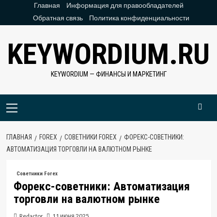
Перейти
Главная
Информация для правообладателей
к
Обратная связь
Политика конфиденциальности
содержимому
KEYWORDIUM.RU
KEYWORDIUM — ФИНАНСЫ И МАРКЕТИНГ
Основное
меню
ГЛАВНАЯ
FOREX
СОВЕТНИКИ FOREX
ФОРЕКС-СОВЕТНИКИ:
АВТОМАТИЗАЦИЯ ТОРГОВЛИ НА ВАЛЮТНОМ РЫНКЕ
Советники Forex
Форекс-советники: Автоматизация
торговли на валютном рынке
Redactor
11 июня 2025