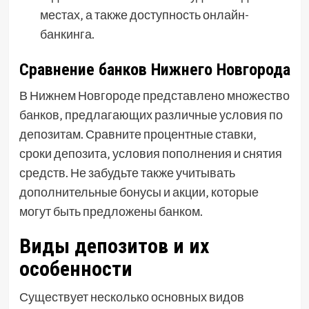
местах‚ а также доступность онлайн-
банкинга.
Сравнение банков Нижнего Новгорода
В Нижнем Новгороде представлено множество
банков‚ предлагающих различные условия по
депозитам. Сравните процентные ставки‚
сроки депозита‚ условия пополнения и снятия
средств. Не забудьте также учитывать
дополнительные бонусы и акции‚ которые
могут быть предложены банком.
Виды депозитов и их
особенности
Существует несколько основных видов