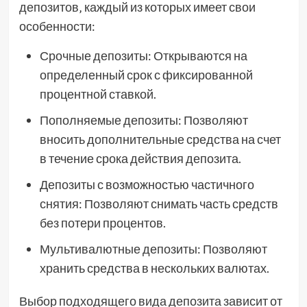
депозитов‚ каждый из которых имеет свои
особенности:
Срочные депозиты: Открываются на
определенный срок с фиксированной
процентной ставкой.
Пополняемые депозиты: Позволяют
вносить дополнительные средства на счет
в течение срока действия депозита.
Депозиты с возможностью частичного
снятия: Позволяют снимать часть средств
без потери процентов.
Мультивалютные депозиты: Позволяют
хранить средства в нескольких валютах.
Выбор подходящего вида депозита зависит от