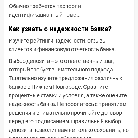
Обычно требуется паспорт и
идентификационный номер.
Как узнать о надежности банка?
Изучите рейтинги надежности‚ отзывы
клиентов и финансовую отчетность банка.
Выбор депозита – это ответственный шаг‚
который требует внимательного подхода.
Тщательно изучите предложения различных
банков в Нижнем Новгороде. Сравните
процентные ставки и условия‚ а также оцените
надежность банка. Не торопитесь с принятием
решения и внимательно прочитайте договор
перед его подписанием. Правильный выбор
депозита позволит вам не только сохранить‚ но