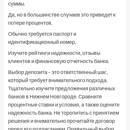
суммы.
Да‚ но в большинстве случаев это приведет к
потере процентов.
Обычно требуется паспорт и
идентификационный номер.
Изучите рейтинги надежности‚ отзывы
клиентов и финансовую отчетность банка.
Выбор депозита – это ответственный шаг‚
который требует внимательного подхода.
Тщательно изучите предложения различных
банков в Нижнем Новгороде. Сравните
процентные ставки и условия‚ а также оцените
надежность банка. Не торопитесь с принятием
решения и внимательно прочитайте договор
перед его подписанием. Правильный выбор