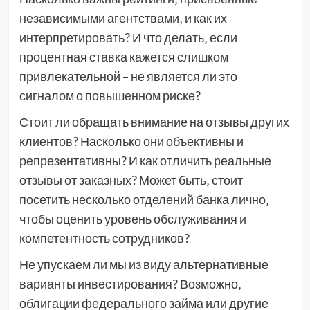
независимыми агентствами‚ и как их
интерпретировать? И что делать‚ если
процентная ставка кажется слишком
привлекательной – не является ли это
сигналом о повышенном риске?
Стоит ли обращать внимание на отзывы других
клиентов? Насколько они объективны и
репрезентативны? И как отличить реальные
отзывы от заказных? Может быть‚ стоит
посетить несколько отделений банка лично‚
чтобы оценить уровень обслуживания и
компетентность сотрудников?
Не упускаем ли мы из виду альтернативные
варианты инвестирования? Возможно‚
облигации федерального займа или другие