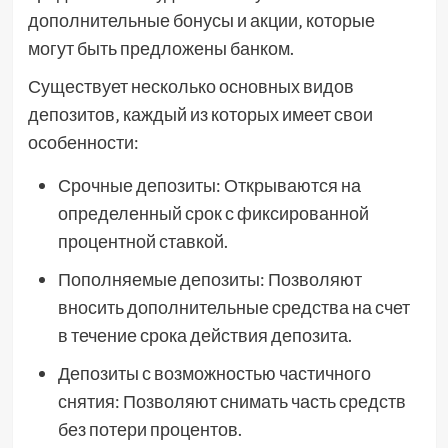
дополнительные бонусы и акции‚ которые
могут быть предложены банком.
Существует несколько основных видов
депозитов‚ каждый из которых имеет свои
особенности:
Срочные депозиты: Открываются на
определенный срок с фиксированной
процентной ставкой.
Пополняемые депозиты: Позволяют
вносить дополнительные средства на счет
в течение срока действия депозита.
Депозиты с возможностью частичного
снятия: Позволяют снимать часть средств
без потери процентов.