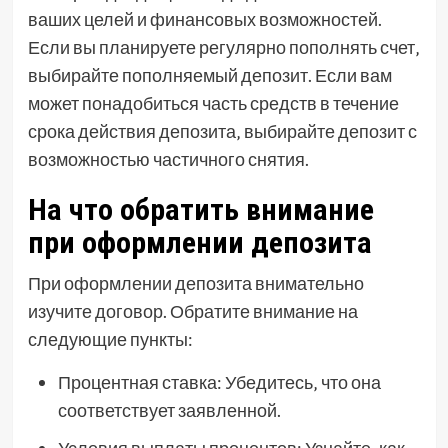
ваших целей и финансовых возможностей.
Если вы планируете регулярно пополнять счет‚
выбирайте пополняемый депозит. Если вам
может понадобиться часть средств в течение
срока действия депозита‚ выбирайте депозит с
возможностью частичного снятия.
На что обратить внимание
при оформлении депозита
При оформлении депозита внимательно
изучите договор. Обратите внимание на
следующие пункты:
Процентная ставка: Убедитесь‚ что она
соответствует заявленной.