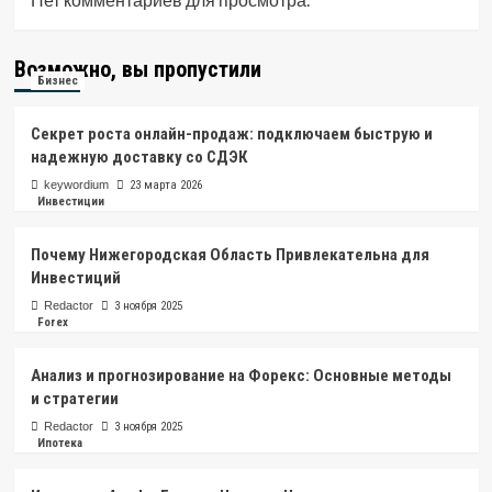
Возможно, вы пропустили
Бизнес
Секрет роста онлайн-продаж: подключаем быструю и
надежную доставку со СДЭК
keywordium
23 марта 2026
Инвестиции
Почему Нижегородская Область Привлекательна для
Инвестиций
Redactor
3 ноября 2025
Forex
Анализ и прогнозирование на Форекс: Основные методы
и стратегии
Redactor
3 ноября 2025
Ипотека