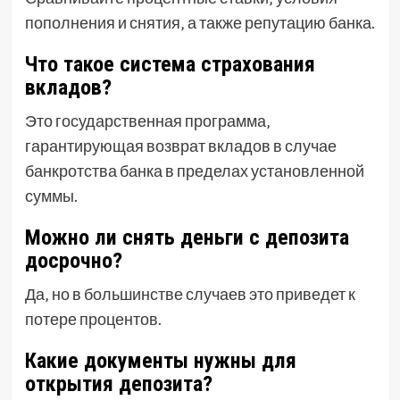
пополнения и снятия‚ а также репутацию банка.
Что такое система страхования
вкладов?
Это государственная программа‚
гарантирующая возврат вкладов в случае
банкротства банка в пределах установленной
суммы.
Можно ли снять деньги с депозита
досрочно?
Да‚ но в большинстве случаев это приведет к
потере процентов.
Какие документы нужны для
открытия депозита?