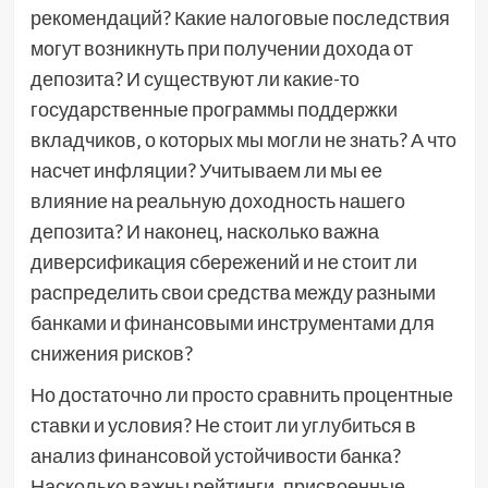
рекомендаций? Какие налоговые последствия
могут возникнуть при получении дохода от
депозита? И существуют ли какие-то
государственные программы поддержки
вкладчиков‚ о которых мы могли не знать? А что
насчет инфляции? Учитываем ли мы ее
влияние на реальную доходность нашего
депозита? И наконец‚ насколько важна
диверсификация сбережений и не стоит ли
распределить свои средства между разными
банками и финансовыми инструментами для
снижения рисков?
Но достаточно ли просто сравнить процентные
ставки и условия? Не стоит ли углубиться в
анализ финансовой устойчивости банка?
Насколько важны рейтинги‚ присвоенные