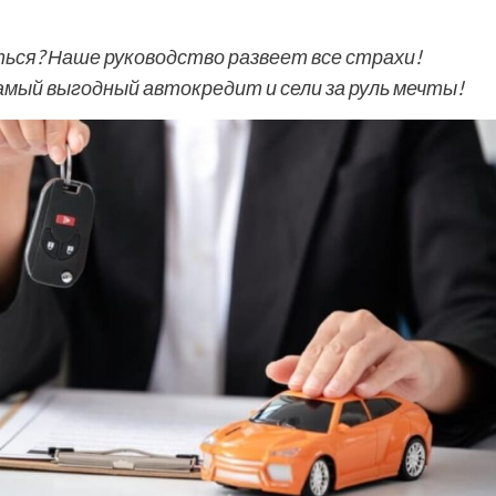
ься? Наше руководство развеет все страхи!
амый выгодный автокредит и сели за руль мечты!