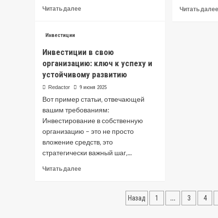
Read
Читать далее
Читать дале
more
about
Инвестиции
Инвестиции
в
Инвестиции в свою
Казахстане:
организацию: ключ к успеху и
руководство
для
устойчивому развитию
начинающих
Redactor
9 июня 2025
Вот пример статьи‚ отвечающей
вашим требованиям:
Инвестирование в собственную
организацию – это не просто
вложение средств‚ это
стратегически важный шаг‚...
Read
Читать далее
more
about
Пагинация
Инвестиции
…
Назад
1
3
4
в
записей
свою