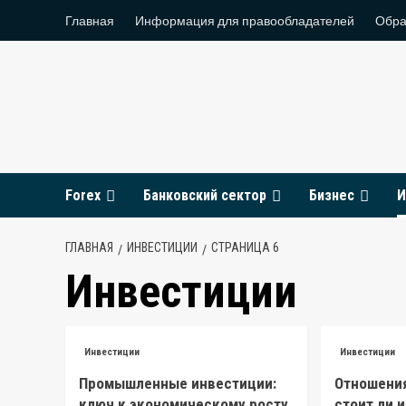
Перейти
Главная
Информация для правообладателей
Обра
к
содержимому
Forex
Банковский сектор
Бизнес
И
ГЛАВНАЯ
ИНВЕСТИЦИИ
СТРАНИЦА 6
Инвестиции
Инвестиции
Инвестиции
Промышленные инвестиции:
Отношения
ключ к экономическому росту
стоит ли 