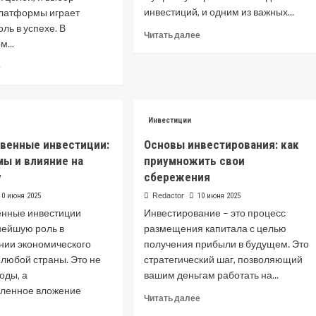
инвестиций, и одним из важных...
латформы играет
ль в успехе. В
Read
Читать далее
...
more
about
Read
е
Реальные
more
инвестиции:
about
виды,
Как
преимущества
выбрать
Инвестиции
и
официальный
риски
венные инвестиции:
Основы инвестирования: как
инвестиционный
сайт
мы и влияние на
приумножить свои
и
у
сбережения
не
10 июня 2025
Redactor
10 июня 2025
попасть
енные инвестиции
на
Инвестирование – это процесс
мошенников
нейшую роль в
размещения капитала с целью
ии экономического
получения прибыли в будущем. Это
любой страны. Это не
стратегический шаг, позволяющий
оды‚ а
вашим деньгам работать на...
ленное вложение
Read
Читать далее
.
more