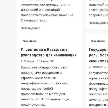
экономические тренды, понятия
надежной п
инноваций и инвестиций
ключевую ро
приобретают ключевое значение.
современном
Инновации, как...
Читать дале
Read
Читать далее
more
about
Инновации
Инвестиции
Инвестиции
и
Инвестиции в Казахстане:
Государст
Инвестиции:
руководство для начинающих
роль‚ фор
Ключевые
Факторы
экономик
Redactor
10 июня 2025
Экономического
Казахстан, обладая богатыми
Redactor
Роста
природными ресурсами и
Государств
стратегически важным
играют важ
географическим положением,
формирован
представляет собой
ландшафта 
привлекательное место для
просто расх
инвестиций. В последние годы
целенаправ
правительство...
ресурсов в..