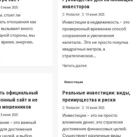
инвесторов
10 июня 2025
м, стоит ли
Redactor
10 июня 2025
ать отношения как
Инвестиции в недвижимость – это
, вызывает много
проверенный временем способ
одной стороны, мы
сохранения и увеличения
 время, энергию,
капитала․ Это не просто покупка
квадратных метров, а
стратегическое...
Read
е
more
Read
Читать далее
about
more
Отношения
about
как
Инвестиции
Инвестиции
инвестиции:
в
ать официальный
Реальные инвестиции: виды,
стоит
недвижимость:
ли
онный сайт и не
преимущества и риски
Руководство
игра
для
а мошенников
Redactor
10 июня 2025
свеч
начинающих
Инвестиции – это не просто
10 июня 2025
инвесторов
вложение денег, это стратегия
ание – это важный
достижения финансовых целей.
 для достижения
Существуют различные виды
 целей, и выбор