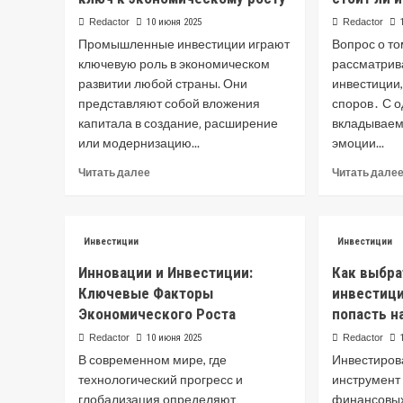
Redactor
10 июня 2025
Redactor
Промышленные инвестиции играют
Вопрос о то
ключевую роль в экономическом
рассматрив
развитии любой страны. Они
инвестиции
представляют собой вложения
споров․ С 
капитала в создание‚ расширение
вкладываем
или модернизацию...
эмоции...
Read
Читать далее
Читать дале
more
about
Промышленные
инвестиции:
Инвестиции
Инвестиции
ключ
Инновации и Инвестиции:
Как выбр
к
экономическому
Ключевые Факторы
инвестици
росту
Экономического Роста
попасть н
Redactor
10 июня 2025
Redactor
В современном мире, где
Инвестиров
технологический прогресс и
инструмент
глобализация определяют
финансовых