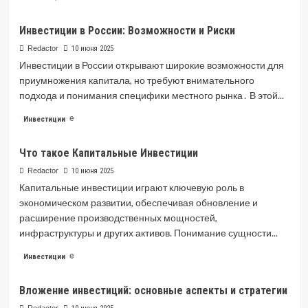
more
about
Инвестиции в России: Возможности и Риски
Российский
фондовый
Redactor
10 июня 2025
рынок:
Инвестиции в России открывают широкие возможности для
структура,
приумножения капитала, но требуют внимательного
инструменты
подхода и понимания специфики местного рынка․ В этой...
и
регулирование
Read
Читать далее
Инвестиции
more
about
Что такое Капитальные Инвестиции
Инвестиции
в
Redactor
10 июня 2025
России:
Капитальные инвестиции играют ключевую роль в
Возможности
экономическом развитии, обеспечивая обновление и
и
расширение производственных мощностей,
Риски
инфраструктуры и других активов. Понимание сущности...
Read
Читать далее
Инвестиции
more
about
Вложение инвестиций: основные аспекты и стратегии
Что
такое