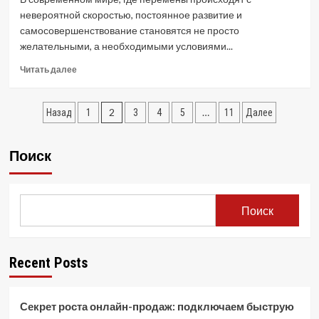
Руководство
невероятной скоростью, постоянное развитие и
самосовершенствование становятся не просто
желательными, а необходимыми условиями...
Read
Читать далее
more
about
Пагинация
Инвестиции
2
…
Назад
1
3
4
5
11
Далее
в
записей
себя:
ключ
Поиск
к
успеху
и
полноценной
Поиск
жизни
Recent Posts
Секрет роста онлайн-продаж: подключаем быструю