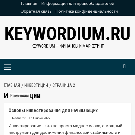
Перейти
Главная
Информация для правообладателей
к
Обратная связь
Политика конфиденциальности
содержимому
KEYWORDIUM.RU
KEYWORDIUM — ФИНАНСЫ И МАРКЕТИНГ
Основное
меню
ГЛАВНАЯ
ИНВЕСТИЦИИ
СТРАНИЦА 2
Инвестиции
Инвестиции
Основы инвестирования для начинающих
Redactor
11 июня 2025
Инвестирование – это не просто модное слово‚ а мощный
инструмент для достижения финансовой стабильности и