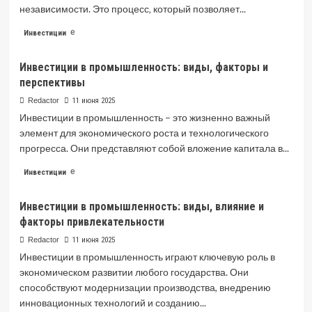
независимости. Это процесс‚ который позволяет...
Read
Читать далее
Инвестиции
more
about
Инвестиции в промышленность: виды, факторы и
Основы
перспективы
инвестирования
для
Redactor
11 июня 2025
начинающих
Инвестиции в промышленность – это жизненно важный
элемент для экономического роста и технологического
прогресса. Они представляют собой вложение капитала в...
Read
Читать далее
Инвестиции
more
about
Инвестиции в промышленность: виды, влияние и
Инвестиции
факторы привлекательности
в
промышленность:
Redactor
11 июня 2025
виды,
Инвестиции в промышленность играют ключевую роль в
факторы
экономическом развитии любого государства. Они
и
способствуют модернизации производства, внедрению
перспективы
инновационных технологий и созданию...