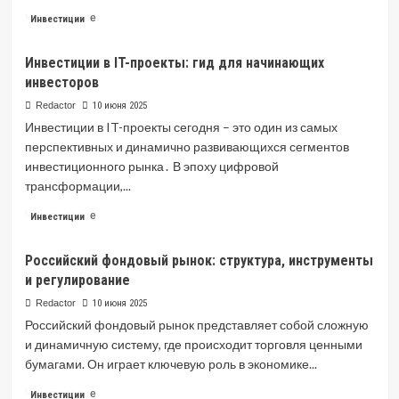
Read
Читать далее
Инвестиции
more
about
Инвестиции в IT-проекты: гид для начинающих
Инвестиции
инвесторов
в
промышленность:
Redactor
10 июня 2025
виды,
Инвестиции в IT-проекты сегодня – это один из самых
влияние
перспективных и динамично развивающихся сегментов
и
инвестиционного рынка․ В эпоху цифровой
факторы
привлекательности
трансформации,...
Read
Читать далее
Инвестиции
more
about
Российский фондовый рынок: структура, инструменты
Инвестиции
и регулирование
в
IT-
Redactor
10 июня 2025
проекты:
Российский фондовый рынок представляет собой сложную
гид
и динамичную систему, где происходит торговля ценными
для
бумагами. Он играет ключевую роль в экономике...
начинающих
инвесторов
Read
Читать далее
Инвестиции