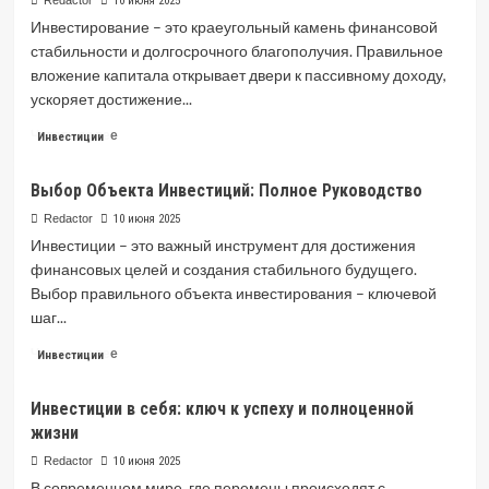
Redactor
10 июня 2025
Капитальные
Инвестирование – это краеугольный камень финансовой
Инвестиции
стабильности и долгосрочного благополучия. Правильное
вложение капитала открывает двери к пассивному доходу,
ускоряет достижение...
Read
Читать далее
Инвестиции
more
about
Выбор Объекта Инвестиций: Полное Руководство
Вложение
инвестиций:
Redactor
10 июня 2025
основные
Инвестиции – это важный инструмент для достижения
аспекты
финансовых целей и создания стабильного будущего.
и
Выбор правильного объекта инвестирования – ключевой
стратегии
шаг...
Read
Читать далее
Инвестиции
more
about
Инвестиции в себя: ключ к успеху и полноценной
Выбор
жизни
Объекта
Инвестиций:
Redactor
10 июня 2025
Полное
В современном мире, где перемены происходят с