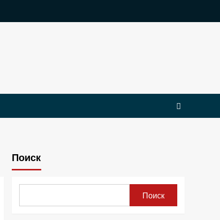
Поиск
Поиск